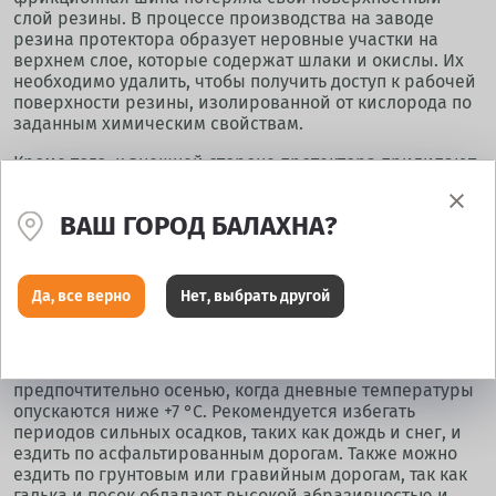
слой резины. В процессе производства на заводе
резина протектора образует неровные участки на
верхнем слое, которые содержат шлаки и окислы. Их
необходимо удалить, чтобы получить доступ к рабочей
поверхности резины, изолированной от кислорода по
заданным химическим свойствам.
Кроме того, к внешней стороне протектора прилипают
различные технические загрязнения, включая
защитный слой, который предотвращает загрязнение
ВАШ ГОРОД БАЛАХНА?
капиллярных каналов и деформацию шин при
хранении на складах. Однако при движении эта смазка
попадает в поры протектора шины и снижает её
сцепные свойства, поэтому её необходимо удалять.
Да, все верно
Нет, выбрать другой
Производители рекомендуют проводить обкатку
нешипованных и шипованных зимних шин до
наступления отрицательных температур,
предпочтительно осенью, когда дневные температуры
опускаются ниже +7 °C. Рекомендуется избегать
периодов сильных осадков, таких как дождь и снег, и
ездить по асфальтированным дорогам. Также можно
ездить по грунтовым или гравийным дорогам, так как
галька и песок обладают высокой абразивностью и