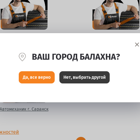
Кладовщик-наборщик
Водитель ричтрака
ВАШ ГОРОД БАЛАХНА?
Да, все верно
Нет, выбрать другой
Автомеханик г. Саранск
ожностей