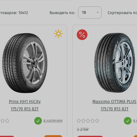
18
товаров:
10412
Выводить по:
arrow_drop_down
Сортировать по
Prinx HH1 HiCity
Massimo OTTIMA PLUS
175/70 R13 82T
175/70 R13 82T
в наличии
в
3 276
₽