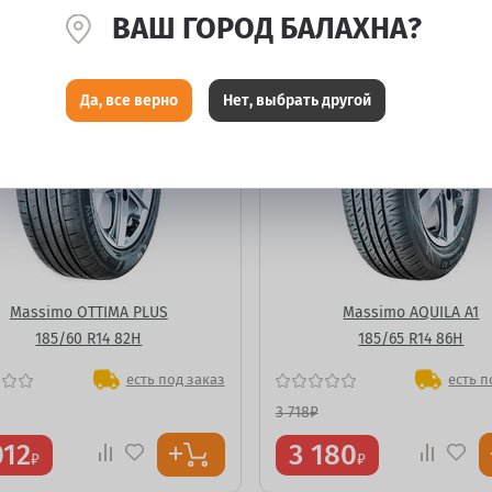
ВАШ ГОРОД БАЛАХНА?
Да, все верно
Нет, выбрать другой
Massimo OTTIMA PLUS
Massimo AQUILA A1
185/60 R14 82H
185/65 R14 86H
есть под заказ
есть п
3 718
₽
012
3 180
₽
₽