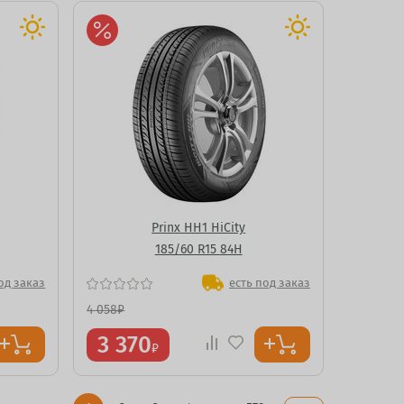
Prinx HH1 HiCity
185/60 R15 84H
од заказ
есть под заказ
4 058
₽
3 370
₽