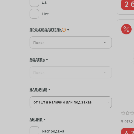
2 
Да
Нет
ПРОИЗВОДИТЕЛЬ
arrow_drop_down
МОДЕЛЬ
arrow_drop_down
НАЛИЧИЕ
от 1шт в наличии или под заказ
arrow_drop_down
АКЦИИ
5 913
₽
Распродажа
4 