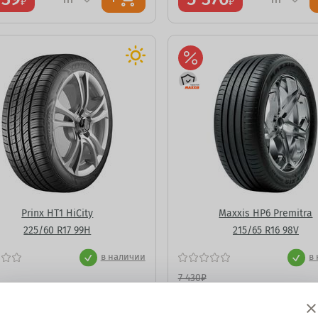
₽
₽
Prinx HT1 HiCity
Maxxis HP6 Premitra
225/60 R17 99H
215/65 R16 98V
в наличии
в
7 430
₽
860
6 417
₽
₽