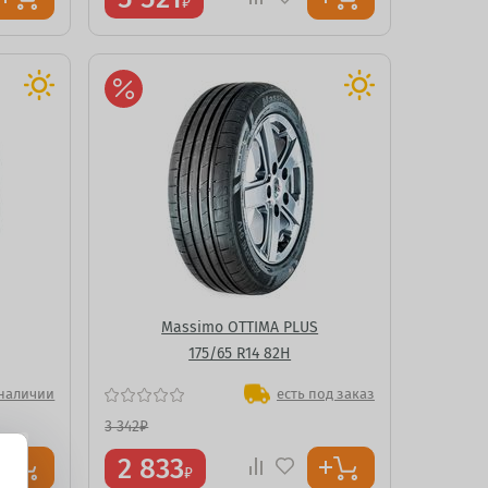
₽
Massimo OTTIMA PLUS
175/65 R14 82H
 наличии
есть под заказ
3 342
₽
2 833
₽