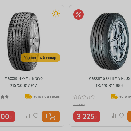
Уцененный товар
Maxxis HP-M3 Bravo
Massimo OTTIMA PLUS
215/50 R17 91V
175/70 R14 88H
есть под заказ
есть п
3 451
₽
200
3 225
₽
₽