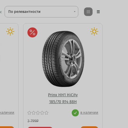
По релевантности
:
arrow_drop_down
Prinx HH1 HiCity
185/70 R14 88H
 наличии
в наличии
3 799
₽