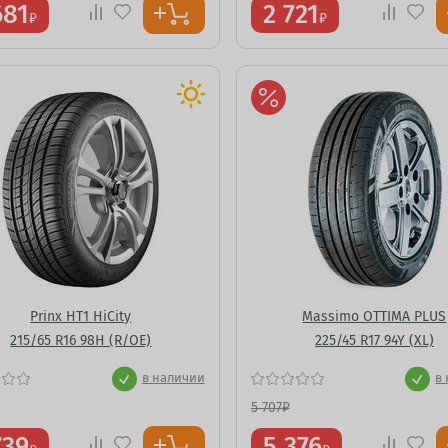
681
2 721
₽
₽
Prinx HT1 HiCity
Massimo OTTIMA PLUS
215/65 R16 98H (R/OE)
225/45 R17 94Y (XL)
в наличии
в
5 707
₽
739
5 376