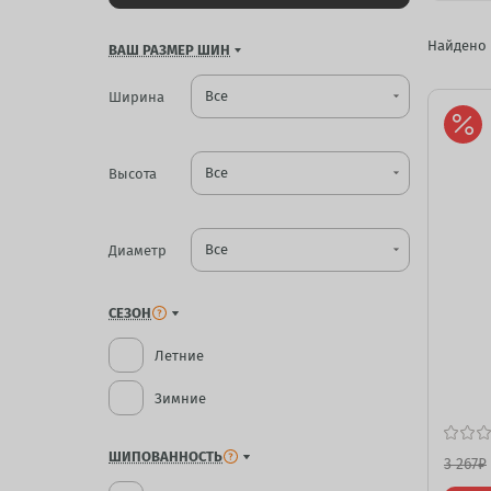
Найдено
ВАШ РАЗМЕР ШИН
Ширина
arrow_drop_down
Высота
arrow_drop_down
Диаметр
arrow_drop_down
СЕЗОН
Летние
Зимние
ШИПОВАННОСТЬ
3 267
₽