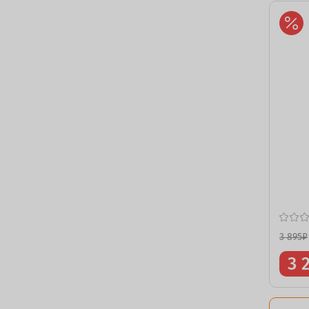
3 895
₽
3 