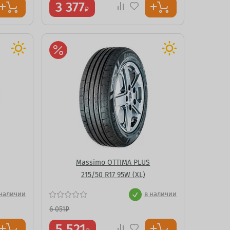
3 377
₽
Massimo OTTIMA PLUS
215/50 R17 95W (XL)
 наличии
в наличии
6 051
₽
5 521