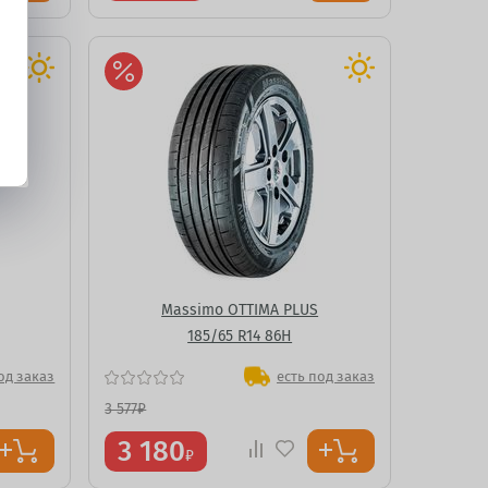
Massimo OTTIMA PLUS
185/65 R14 86H
од заказ
есть под заказ
3 577
₽
3 180
₽