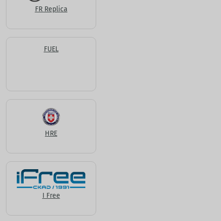
FR Replica
FUEL
HRE
I Free