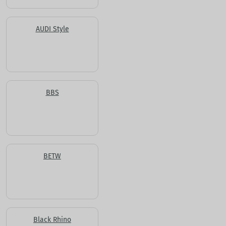
AUDI Style
BBS
BETW
Black Rhino