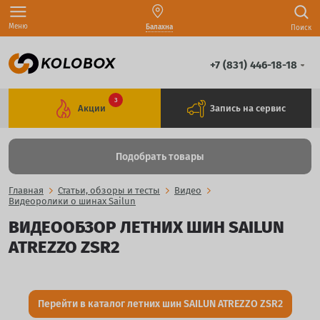
Меню
Балахна
Поиск
+7 (831) 446-18-18
3
Акции
Запись на сервис
Подобрать товары
Главная
Статьи, обзоры и тесты
Видео
Видеоролики о шинах Sailun
ВИДЕООБЗОР ЛЕТНИХ ШИН SAILUN
ATREZZO ZSR2
Перейти в каталог летних шин SAILUN ATREZZO ZSR2