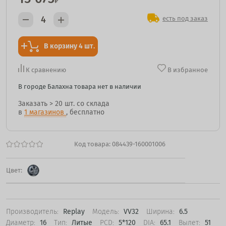
₽
есть под заказ
В корзину 4 шт.
К сравнению
В избранное
В городе Балахна товара нет в наличии
Заказать
> 20 шт.
со склада
в
1 магазинов
, бесплатно
Код товара:
084439-160001006
Цвет:
Производитель:
Replay
Модель:
VV32
Ширина:
6.5
Диаметр:
16
Тип:
Литые
PCD:
5*120
DIA:
65.1
Вылет:
51