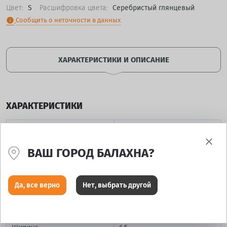
Цвет:
S
Расшифровка цвета:
Серебристый глянцевый
Сообщить о неточности в данных
info
ХАРАКТЕРИСТИКИ И ОПИСАНИЕ
ХАРАКТЕРИСТИКИ
Производитель
Replay
ВАШ ГОРОД БАЛАХНА?
Модель
VV32
Да, все верно
Нет, выбрать другой
Диаметр
16